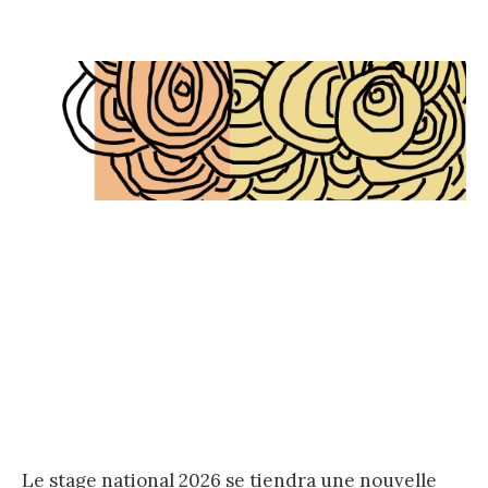
e
r
c
h
e
r
:
Le stage national 2026 se tiendra une nouvelle