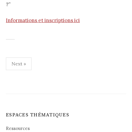
?”
Informations et inscriptions ici
Next »
N
a
v
i
ESPACES THÉMATIQUES
g
a
Ressources