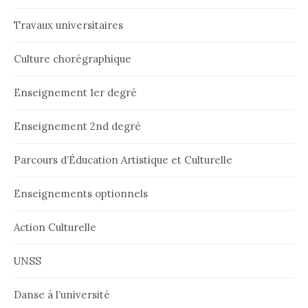
t
Travaux universitaires
i
Culture chorégraphique
o
n
Enseignement 1er degré
d
Enseignement 2nd degré
e
s
Parcours d’Éducation Artistique et Culturelle
a
Enseignements optionnels
r
Action Culturelle
t
i
UNSS
c
Danse à l’université
l