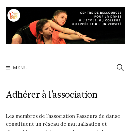
A
l
l
e
r
a
u
c
o
MENU
R
n
t
e
e
Adhérer à l’association
n
c
u
Les membres de l’association Passeurs de danse
h
constituent un réseau de mutualisation et