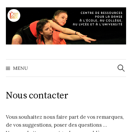
A
l
l
e
r
a
u
c
o
MENU
R
n
t
e
e
Nous contacter
n
c
u
Vous souhaitez nous faire part de vos remarques,
h
de vos suggestions, poser des questions …