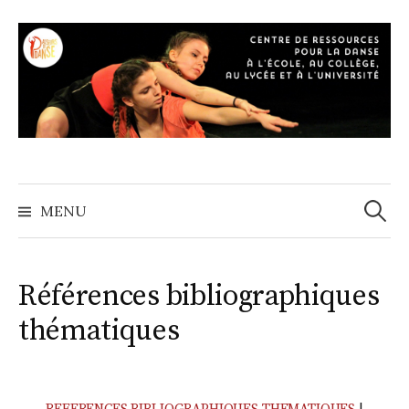
A
l
l
e
r
a
u
c
o
MENU
R
n
t
e
e
Références bibliographiques
n
c
thématiques
u
h