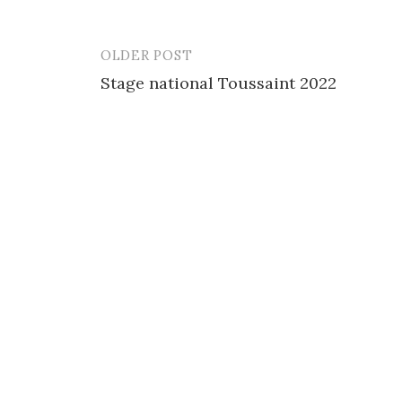
OLDER POST
Stage national Toussaint 2022
P
o
s
t
n
a
v
i
g