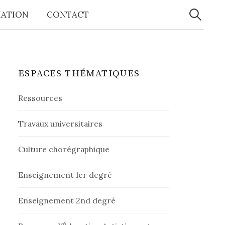
IATION
CONTACT
R
e
c
ESPACES THÉMATIQUES
Ressources
h
Travaux universitaires
e
Culture chorégraphique
r
Enseignement 1er degré
c
Enseignement 2nd degré
h