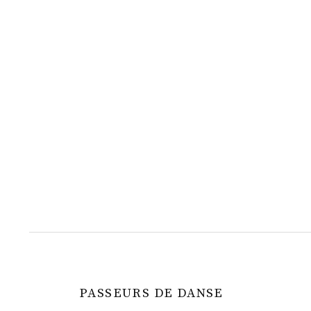
a
t
i
o
n
PASSEURS DE DANSE