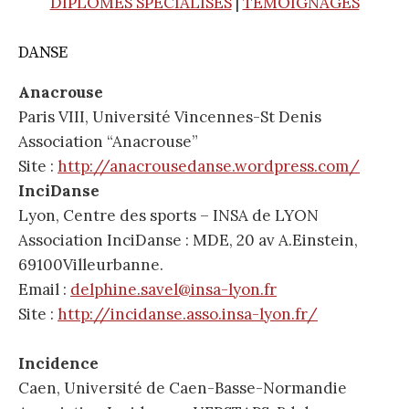
DIPLOMES SPECIALISES
|
TEMOIGNAGES
e
DANSE
r
Anacrouse
Paris VIII, Université Vincennes-St Denis
c
Association “Anacrouse”
Site :
http://anacrousedanse.wordpress.com/
h
InciDanse
Lyon, Centre des sports – INSA de LYON
e
Association InciDanse : MDE, 20 av A.Einstein,
69100Villeurbanne.
r
Email :
delphine.savel@insa-lyon.fr
Site :
http://incidanse.asso.insa-lyon.fr/
Incidence
:
Caen, Université de Caen-Basse-Normandie