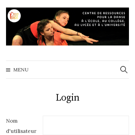
A
l
l
e
r
a
u
c
o
MENU
R
n
t
e
e
Login
n
c
u
Nom
h
d'utilisateur