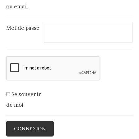
e
ou email
r
Mot de passe
c
h
e
Se souvenir
r
de moi
: